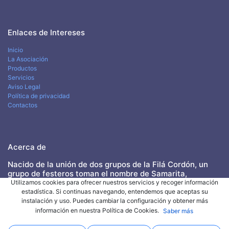
Enlaces de Intereses
Inicio
La Asociación
Productos
Servicios
Aviso Legal
Política de privacidad
Contactos
​Acerca
de
Nacido de la unión de dos grupos de la Filá Cordón, un
grupo de festeros toman el nombre de Samarita,
poniendo como guía de su día a día a este cordonero tan
Utilizamos cookies para ofrecer nuestros servicios y recoger información
entrañable, referente de nuestra fiesta y de nuestra
estadística. Si continuas navegando, entendemos que aceptas su
Ciudad. Pronto la ilusión y las ganas de Fiesta
instalación y uso. Puedes cambiar la configuración y obtener más
propiciaron la participación, por parte de sus integrantes
información en nuestra Política de Cookies.
Saber más
y de sus familias, en un gran número de actividades, no
solo festivas y de ocio, sino también culturales, dando el